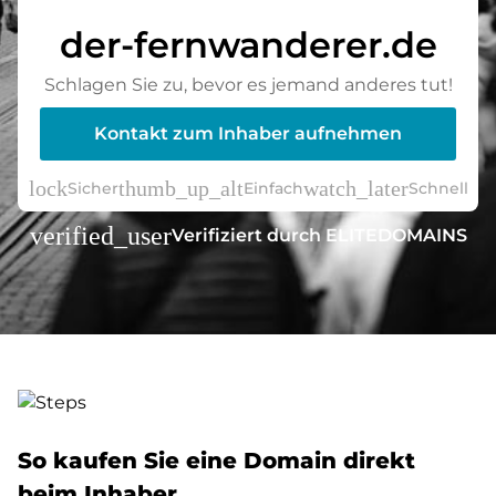
der-fernwanderer.de
Schlagen Sie zu, bevor es jemand anderes tut!
Kontakt zum Inhaber aufnehmen
lock
thumb_up_alt
watch_later
Sicher
Einfach
Schnell
verified_user
Verifiziert durch ELITEDOMAINS
So kaufen Sie eine Domain direkt
beim Inhaber