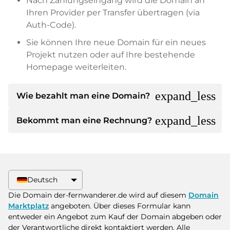
Nach Zahlungseingang wird die Domain an
Ihren Provider per Transfer übertragen (via
Auth-Code).
Sie können Ihre neue Domain für ein neues
Projekt nutzen oder auf Ihre bestehende
Homepage weiterleiten.
expand_less
Wie bezahlt man eine Domain?
expand_less
Bekommt man eine Rechnung?
Nach einer Einigung wird der Inhaber Ihnen die
Details der Zahlung mitteilen. Der Inhaber wird
Ihnen dann die SEPA Bankdetails mitteilen und
Ja, der Verkäufer wird Ihnen eine
auf Wunsch auch Paypal oder weitere
ordnungsgemäße Rechnung senden. Bei
Zahlungsmethoden anbieten.
größeren Kaufpreisen bekommen Sie auf
Deutsch
Wunsch auch einen zusätzlichen Kaufvertrag.
Bitte geben Sie bei der Überweisung immer
Die Domain der-fernwanderer.de wird auf diesem
Domain
den Domainnamen und die
Marktplatz
angeboten. Über dieses Formular kann
Rechnungsnummer an.
entweder ein Angebot zum Kauf der Domain abgeben oder
der Verantwortliche direkt kontaktiert werden. Alle