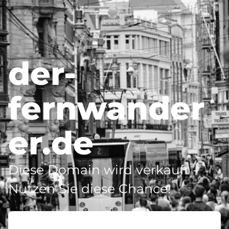
der-
fernwander
er.de
Diese Domain wird verkauft -
Nutzen Sie diese Chance!