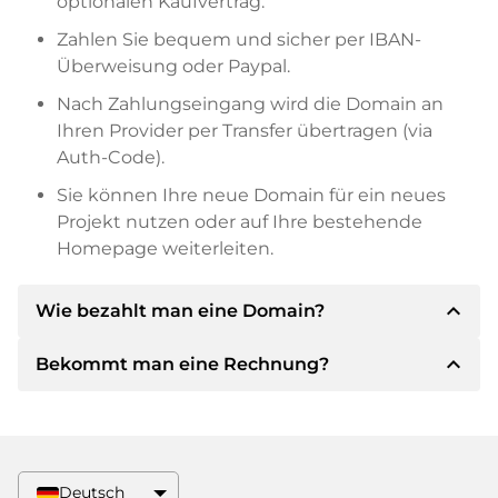
optionalen Kaufvertrag.
Zahlen Sie bequem und sicher per IBAN-
Überweisung oder Paypal.
Nach Zahlungseingang wird die Domain an
Ihren Provider per Transfer übertragen (via
Auth-Code).
Sie können Ihre neue Domain für ein neues
Projekt nutzen oder auf Ihre bestehende
Homepage weiterleiten.
expand_less
Wie bezahlt man eine Domain?
expand_less
Bekommt man eine Rechnung?
Nach einer Einigung wird der Inhaber Ihnen die
Details der Zahlung mitteilen. Der Inhaber wird
Ihnen dann die SEPA Bankdetails mitteilen und
Ja, der Verkäufer wird Ihnen eine
auf Wunsch auch Paypal oder weitere
ordnungsgemäße Rechnung senden. Bei
Zahlungsmethoden anbieten.
größeren Kaufpreisen bekommen Sie auf
Deutsch