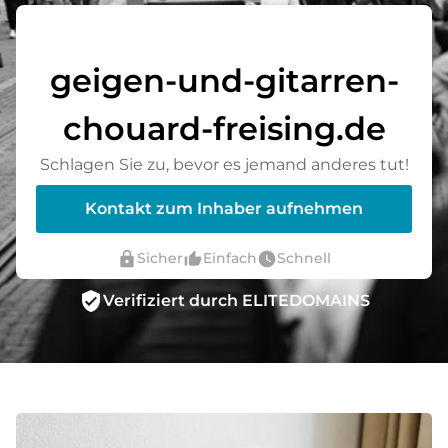
geigen-und-gitarren-
chouard-freising.de
Schlagen Sie zu, bevor es jemand anderes tut!
Kontakt zum Inhaber aufnehmen
lock
thumb_up_alt
watch_later
Sicher
Einfach
Schnell
verified_user
Verifiziert durch ELITEDOMAINS