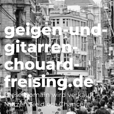
geigen-und-
gitarren-
chouard-
freising.de
Diese Domain wird verkauft -
Nutzen Sie diese Chance!