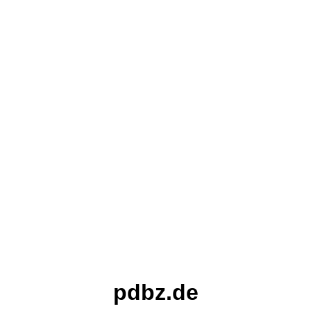
pdbz.de
Diese Domain wird verkauft - Nutzen
Sie diese Chance!
pdbz.de