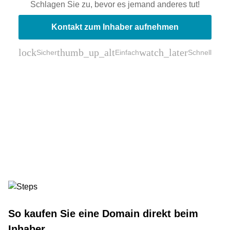
Schlagen Sie zu, bevor es jemand anderes tut!
Kontakt zum Inhaber aufnehmen
lock
thumb_up_alt
watch_later
Sicher
Einfach
Schnell
verified_user
Verifiziert durch ELITEDOMAINS
So kaufen Sie eine Domain direkt beim
Inhaber