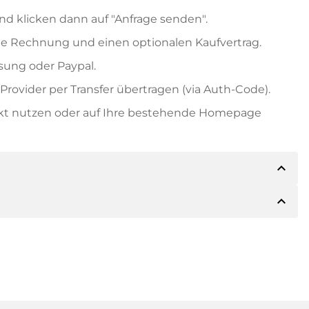
nd klicken dann auf "Anfrage senden".
e Rechnung und einen optionalen Kaufvertrag.
ung oder Paypal.
rovider per Transfer übertragen (via Auth-Code).
ekt nutzen oder auf Ihre bestehende Homepage
expand_less
expand_less
ils der Zahlung mitteilen. Der Inhaber wird Ihnen
sch auch Paypal oder weitere Zahlungsmethoden
 Rechnung senden. Bei größeren Kaufpreisen
Kaufvertrag.
 Domainnamen und die Rechnungsnummer an.