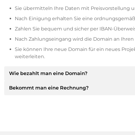
Sie übermitteln Ihre Daten mit Preisvorstellung u
Nach Einigung erhalten Sie eine ordnungsgemäß
Zahlen Sie bequem und sicher per IBAN-Überweis
Nach Zahlungseingang wird die Domain an Ihren P
Sie können Ihre neue Domain für ein neues Proj
weiterleiten.
Wie bezahlt man eine Domain?
Bekommt man eine Rechnung?
Nach einer Einigung wird der Inhaber Ihnen die Deta
dann die SEPA Bankdetails mitteilen und auf Wun
anbieten.
Ja, der Verkäufer wird Ihnen eine ordnungsgemäße
bekommen Sie auf Wunsch auch einen zusätzlichen 
Bitte geben Sie bei der Überweisung immer den