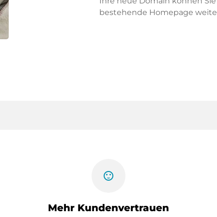
Ihre neue Domain können Sie f
bestehende Homepage weiter
sentiment_satisfied
Mehr Kundenvertrauen