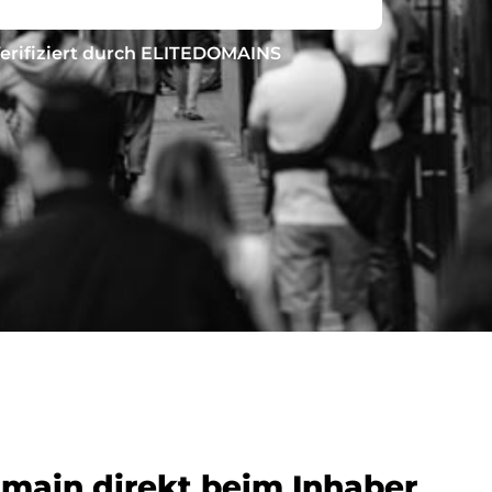
erifiziert durch ELITEDOMAINS
omain direkt beim Inhaber