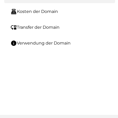
point_of_sale
Kosten der Domain
move_down
Transfer der Domain
info
Verwendung der Domain