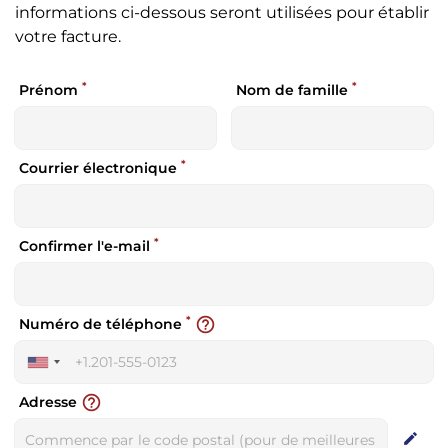
informations ci-dessous seront utilisées pour établir
votre facture.
*
*
Prénom
Nom de famille
*
Courrier électronique
*
Confirmer l'e-mail
*
help_outline
Numéro de téléphone
United
States
help_outline
Adresse
+1
edit