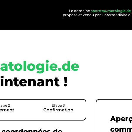
Le domaine
sporttraumatologie.de
proposé et vendu par l'intermédiair
atologie.de
intenant !
tape 2
Étape 3
iement
Confirmation
Aperç
comm
s coordonnées de