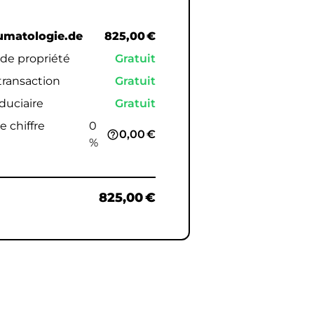
umatologie.de
825,00 €
 de propriété
Gratuit
 transaction
Gratuit
iduciaire
Gratuit
e chiffre
0
0,00 €
help_outline
%
825,00 €