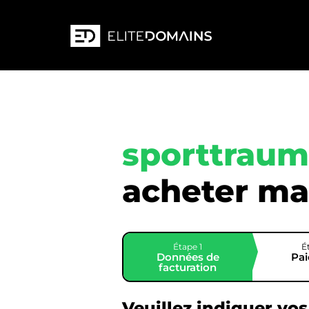
sporttraum
acheter ma
Étape 1
É
Données de
Pa
facturation
Veuillez indiquer vo