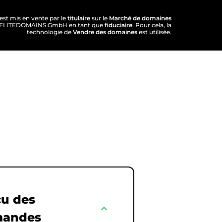
est mis en vente par le
titulaire
sur le
Marché de domaines
e d'ELITEDOMAINS GmbH en tant que
fiduciaire
. Pour cela, la
technologie de
Vendre des domaines
est utilisée.
u des
expand_less
andes