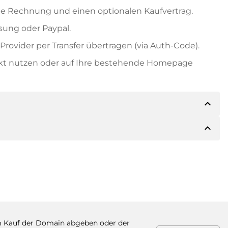
e Rechnung und einen optionalen Kaufvertrag.
ung oder Paypal.
rovider per Transfer übertragen (via Auth-Code).
ekt nutzen oder auf Ihre bestehende Homepage
expand_less
expand_less
ils der Zahlung mitteilen. Der Inhaber wird Ihnen
sch auch Paypal oder weitere Zahlungsmethoden
 Rechnung senden. Bei größeren Kaufpreisen
Kaufvertrag.
 Domainnamen und die Rechnungsnummer an.
m Kauf der Domain abgeben oder der