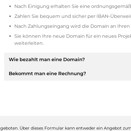
Nach Einigung erhalten Sie eine ordnungsgemäß
Zahlen Sie bequem und sicher per IBAN-Überweis
Nach Zahlungseingang wird die Domain an Ihren P
Sie können Ihre neue Domain für ein neues Proj
weiterleiten.
Wie bezahlt man eine Domain?
Bekommt man eine Rechnung?
Nach einer Einigung wird der Inhaber Ihnen die Deta
dann die SEPA Bankdetails mitteilen und auf Wun
anbieten.
Ja, der Verkäufer wird Ihnen eine ordnungsgemäße
bekommen Sie auf Wunsch auch einen zusätzlichen 
Bitte geben Sie bei der Überweisung immer den
geboten. Über dieses Formular kann entweder ein Angebot zu