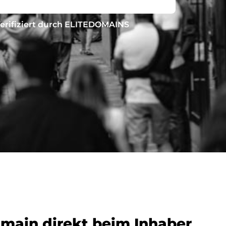
erifiziert durch ELITEDOMAINS
omain direkt beim Inhaber