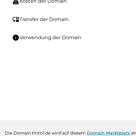
point_of_sale
Kosten der Domain
move_down
Transfer der Domain
info
Verwendung der Domain
Die Domain tmm1.de wird auf diesem
Domain Marktplatz
an