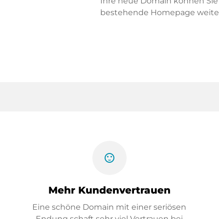
Ihre neue Domain können Sie f
bestehende Homepage weiter
sentiment_satisfied
Mehr Kundenvertrauen
Eine schöne Domain mit einer seriösen
Endung schaft sehr viel Vertrauen bei