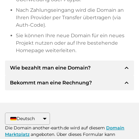
Nach Zahlungseingang wird die Domain an
Ihren Provider per Transfer übertragen (via
Auth-Code).
Sie können Ihre neue Domain für ein neues
Projekt nutzen oder auf Ihre bestehende
Homepage weiterleiten.
expand_less
Wie bezahlt man eine Domain?
expand_less
Bekommt man eine Rechnung?
Nach einer Einigung wird der Inhaber Ihnen die
Details der Zahlung mitteilen. Der Inhaber wird
Ihnen dann die SEPA Bankdetails mitteilen und
Ja, der Verkäufer wird Ihnen eine
auf Wunsch auch Paypal oder weitere
ordnungsgemäße Rechnung senden. Bei
Zahlungsmethoden anbieten.
größeren Kaufpreisen bekommen Sie auf
Deutsch
Wunsch auch einen zusätzlichen Kaufvertrag.
Bitte geben Sie bei der Überweisung immer
Die Domain another-earth.de wird auf diesem
Domain
den Domainnamen und die
Marktplatz
angeboten. Über dieses Formular kann
Rechnungsnummer an.