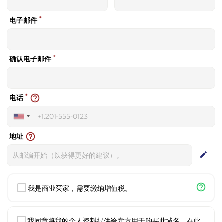
*
电子邮件
*
确认电子邮件
*
help_outline
电话
United
States
help_outline
地址
+1
edit
help_outline
我是商业买家，需要缴纳增值税。
我同意将我的个人资料提供给卖方用于购买此域名。在此