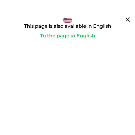
clear
This page is also available in English
To the page in English
通往你的理想领域的道路
paid
为了启动转让，你要完成付款。只有这样，购买合同才会生
效，我们才会作为域名受托人积极行动。
playlist_add_check_circle