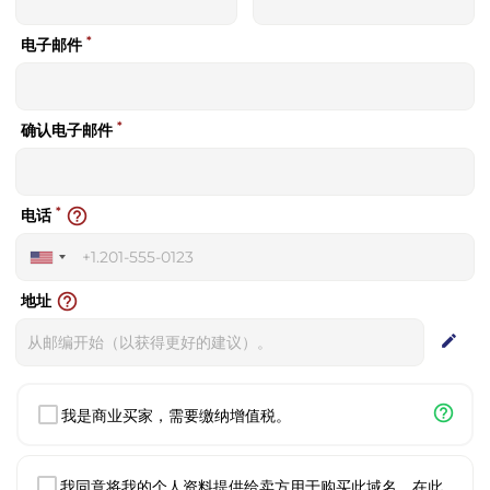
*
电子邮件
*
确认电子邮件
*
help_outline
电话
United
States
help_outline
地址
+1
edit
help_outline
我是商业买家，需要缴纳增值税。
我同意将我的个人资料提供给卖方用于购买此域名。在此