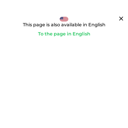
clear
This page is also available in English
To the page in English
通往你的理想领域的道路
paid
为了启动转让，你要完成付款。只有这样，购买合同才会生
效，我们才会作为域名受托人积极行动。
playlist_add_check_circle