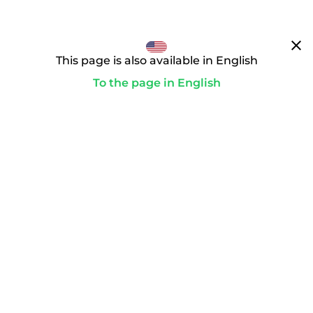
clear
This page is also available in English
To the page in English
通往你的理想领域的道路
paid
为了启动转让，你要完成付款。只有这样，购买合同才会生
效，我们才会作为域名受托人积极行动。
playlist_add_check_circle