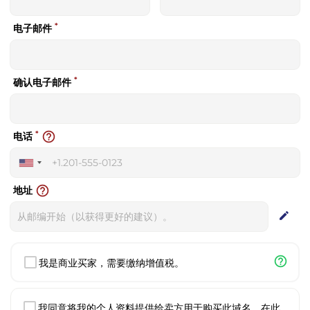
*
电子邮件
*
确认电子邮件
*
help_outline
电话
United
States
help_outline
地址
+1
edit
help_outline
我是商业买家，需要缴纳增值税。
我同意将我的个人资料提供给卖方用于购买此域名。在此