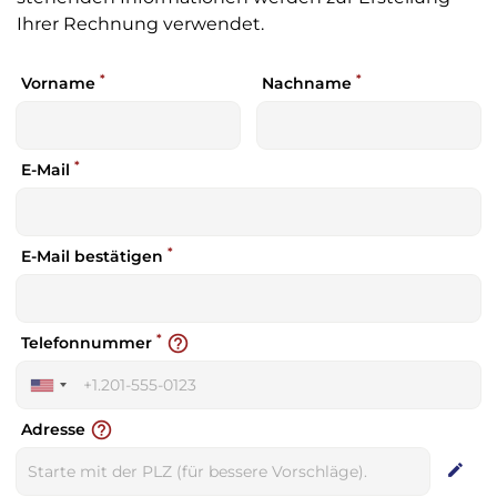
Ihrer Rechnung verwendet.
*
*
Vorname
Nachname
*
E-Mail
*
E-Mail bestätigen
*
help_outline
Telefonnummer
United
States
help_outline
Adresse
+1
edit