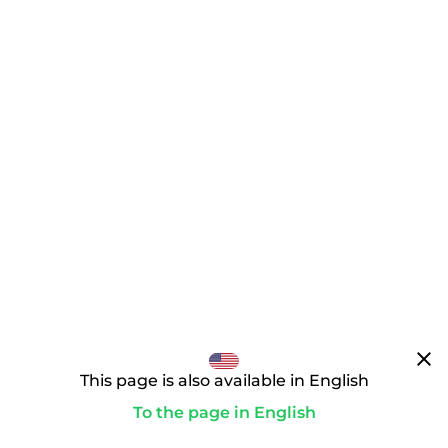
clear
This page is also available in English
To the page in English