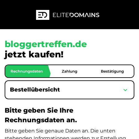
bloggertreffen.de
jetzt kaufen!
Rechnungsdaten
Zahlung
Bestätigung
expand_more
Bestellübersicht
Bitte geben Sie Ihre
Rechnungsdaten an.
Bitte geben Sie genaue Daten an. Die unten
stehenden Informationen werden zur Erstellung