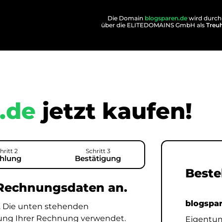
Die Domain
blogsparen.de
wird durch
über die ELITEDOMAINS GmbH als
Treu
.de
jetzt kaufen!
hritt 2
Schritt 3
hlung
Bestätigung
Beste
 Rechnungsdaten an.
blogspa
. Die unten stehenden
lung Ihrer Rechnung verwendet.
Eigentu