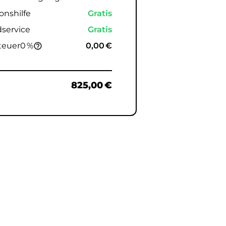
onshilfe
Gratis
service
Gratis
teuer
0 %
0,00 €
help_outline
e
825,00 €