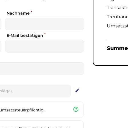
Transakti
*
Nachname
Treuhand
Umsatzs
*
E-Mail bestätigen
Summ
edit
help_outline
umsatzsteuerpflichtig.