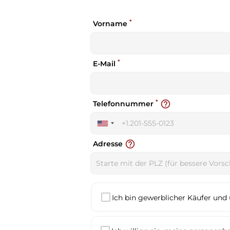
*
Vorname
*
E-Mail
*
help_outline
Telefonnummer
United
States
help_outline
Adresse
+1
Ich bin gewerblicher Käufer und 