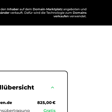
 den
Inhaber
auf dem
Domain-Marktplatz
angeboten und
händer
verkauft. Dafür wird die Technologie zum
Domains
verkaufen
verwendet.
llübersicht
expand_less
ren.de
825,00 €
msübertragung
Gratis