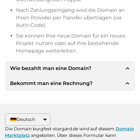
Nach Zahlungseingang wird die Domain an
Ihren Provider per Transfer übertragen (via
Auth-Code).
Sie können Ihre neue Domain für ein neues
Projekt nutzen oder auf Ihre bestehende
Homepage weiterleiten.
expand_less
Wie bezahlt man eine Domain?
expand_less
Bekommt man eine Rechnung?
Nach einer Einigung wird der Inhaber Ihnen die
Details der Zahlung mitteilen. Der Inhaber wird
Ihnen dann die SEPA Bankdetails mitteilen und
Ja, der Verkäufer wird Ihnen eine
auf Wunsch auch Paypal oder weitere
ordnungsgemäße Rechnung senden. Bei
Zahlungsmethoden anbieten.
größeren Kaufpreisen bekommen Sie auf
Deutsch
Wunsch auch einen zusätzlichen Kaufvertrag.
Bitte geben Sie bei der Überweisung immer
Die Domain burgfest-stargard.de wird auf diesem
Domain
den Domainnamen und die
Marktplatz
angeboten. Über dieses Formular kann
Rechnungsnummer an.