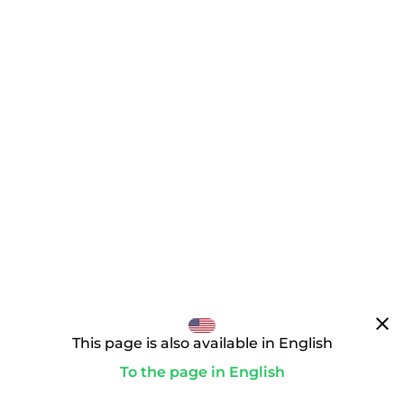
clear
This page is also available in English
To the page in English