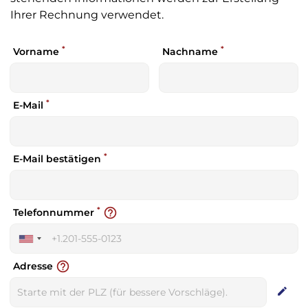
Ihrer Rechnung verwendet.
*
*
Vorname
Nachname
*
E-Mail
*
E-Mail bestätigen
*
help_outline
Telefonnummer
United
States
help_outline
Adresse
+1
edit