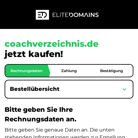
coachverzeichnis.de
jetzt kaufen!
Rechnungsdaten
Zahlung
Bestätigung
expand_more
Bestellübersicht
Bitte geben Sie Ihre
Rechnungsdaten an.
Bitte geben Sie genaue Daten an. Die unten
stehenden Informationen werden zur Erstellung