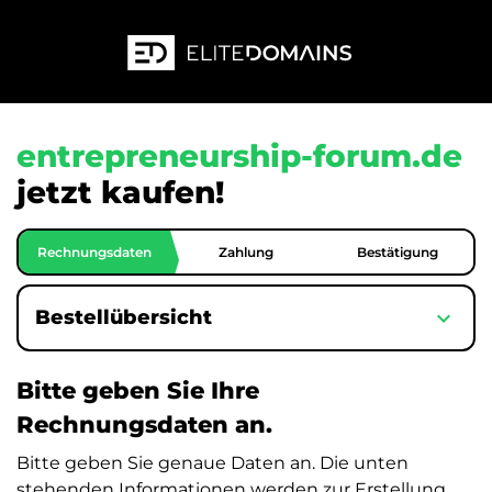
entrepreneurship-forum.de
jetzt kaufen!
Rechnungsdaten
Zahlung
Bestätigung
expand_more
Bestellübersicht
Bitte geben Sie Ihre
Rechnungsdaten an.
Bitte geben Sie genaue Daten an. Die unten
stehenden Informationen werden zur Erstellung