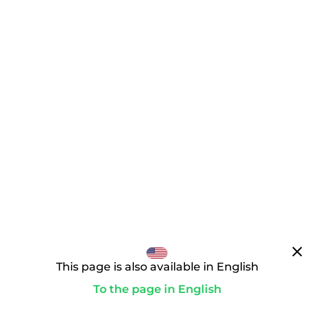
clear
This page is also available in English
To the page in English