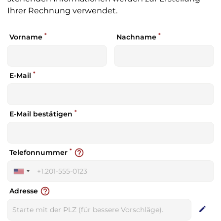
Ihrer Rechnung verwendet.
*
*
Vorname
Nachname
*
E-Mail
*
E-Mail bestätigen
*
help_outline
Telefonnummer
United
States
help_outline
Adresse
+1
edit