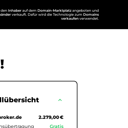
 den
Inhaber
auf dem
Domain-Marktplatz
angeboten und
händer
verkauft. Dafür wird die Technologie zum
Domains
verkaufen
verwendet.
!
llübersicht
expand_less
broker.de
2.279,00 €
msübertragung
Gratis