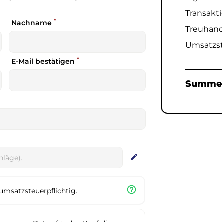
Transakti
*
Nachname
Treuhand
Umsatzs
*
E-Mail bestätigen
Summ
edit
help_outline
umsatzsteuerpflichtig.