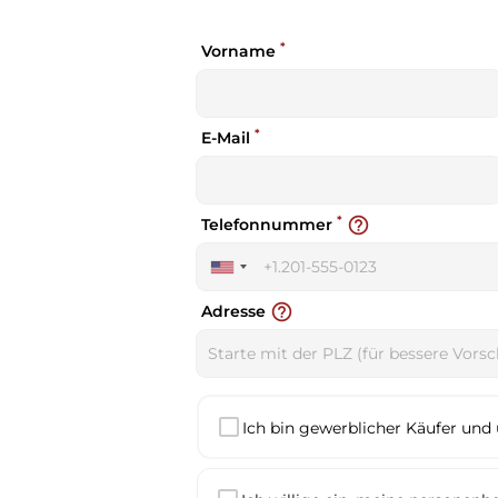
*
Vorname
*
E-Mail
*
help_outline
Telefonnummer
United
States
help_outline
Adresse
+1
Ich bin gewerblicher Käufer und 