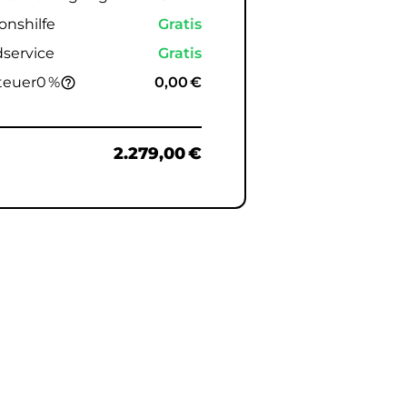
onshilfe
Gratis
service
Gratis
teuer
0 %
0,00 €
help_outline
e
2.279,00 €