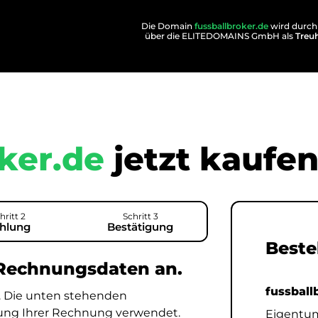
Die Domain
fussballbroker.de
wird durch
über die ELITEDOMAINS GmbH als
Treu
ker.de
jetzt kaufen
hritt 2
Schritt 3
hlung
Bestätigung
Beste
 Rechnungsdaten an.
fussball
. Die unten stehenden
lung Ihrer Rechnung verwendet.
Eigentu