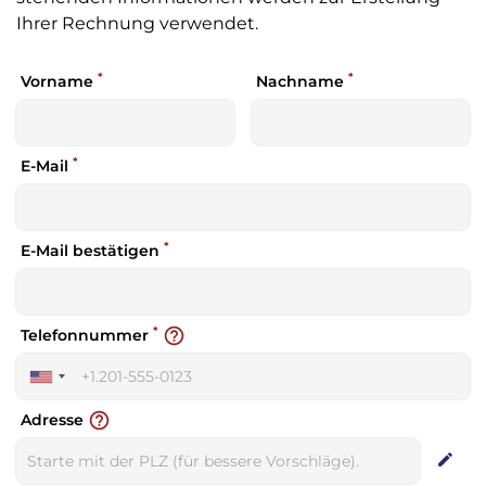
Ihrer Rechnung verwendet.
*
*
Vorname
Nachname
*
E-Mail
*
E-Mail bestätigen
*
help_outline
Telefonnummer
United
States
help_outline
Adresse
+1
edit