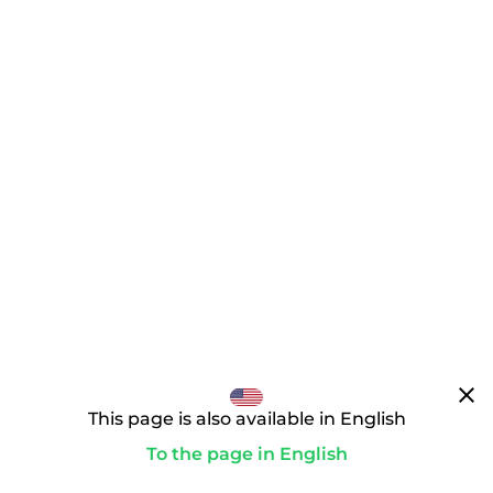
clear
This page is also available in English
To the page in English