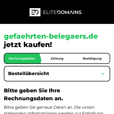
gefaehrten-belegaers.de
jetzt kaufen!
Rechnungsdaten
Zahlung
Bestätigung
expand_more
Bestellübersicht
Bitte geben Sie Ihre
Rechnungsdaten an.
Bitte geben Sie genaue Daten an. Die unten
stehenden Informationen werden zur Erstellung