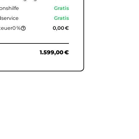
onshilfe
Gratis
service
Gratis
teuer
0 %
0,00 €
help_outline
e
1.599,00 €