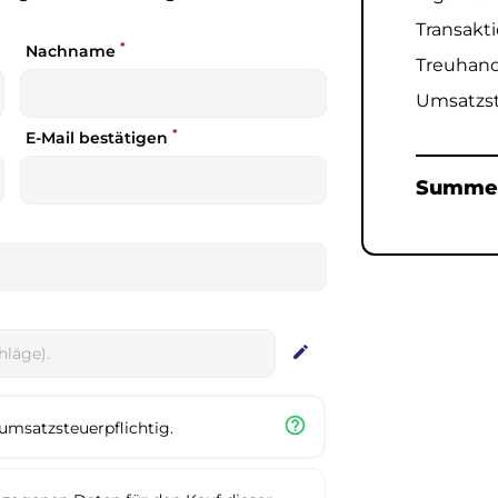
Transakti
*
Nachname
Treuhand
Umsatzs
*
E-Mail bestätigen
Summ
edit
help_outline
umsatzsteuerpflichtig.