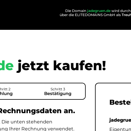
Die Domain
jadegruen.de
wird durch
über die ELITEDOMAINS GmbH als
Treu
de
jetzt kaufen!
hritt 2
Schritt 3
hlung
Bestätigung
Beste
 Rechnungsdaten an.
jadegru
. Die unten stehenden
lung Ihrer Rechnung verwendet.
Eigentu