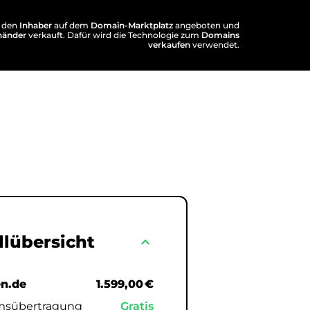
 den
Inhaber
auf dem
Domain-Marktplatz
angeboten und
händer
verkauft. Dafür wird die Technologie zum
Domains
verkaufen
verwendet.
llübersicht
expand_less
en.de
1.599,00 €
msübertragung
Gratis