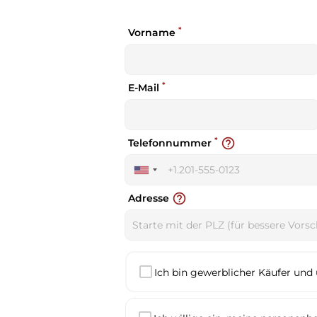
*
Vorname
*
E-Mail
*
help_outline
Telefonnummer
United
States
help_outline
Adresse
+1
Ich bin gewerblicher Käufer und 