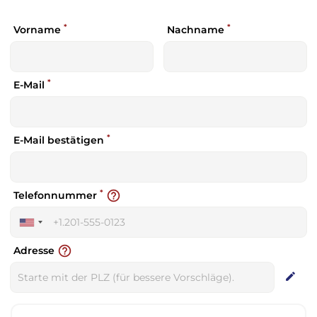
*
*
Vorname
Nachname
*
E-Mail
*
E-Mail bestätigen
*
help_outline
Telefonnummer
United
States
help_outline
Adresse
+1
edit