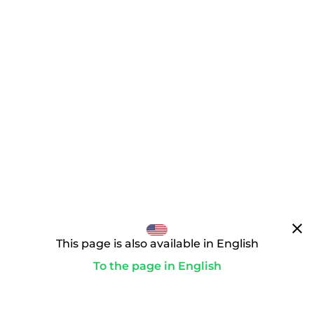
clear
This page is also available in English
To the page in English
Der Weg zur Wunschdomain