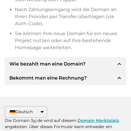
Nach Zahlungseingang wird die Domain an
Ihren Provider per Transfer übertragen (via
Auth-Code).
Sie können Ihre neue Domain für ein neues
Projekt nutzen oder auf Ihre bestehende
Homepage weiterleiten.
expand_less
Wie bezahlt man eine Domain?
expand_less
Bekommt man eine Rechnung?
Nach einer Einigung wird der Inhaber Ihnen die
Details der Zahlung mitteilen. Der Inhaber wird
Ihnen dann die SEPA Bankdetails mitteilen und
Ja, der Verkäufer wird Ihnen eine
auf Wunsch auch Paypal oder weitere
ordnungsgemäße Rechnung senden. Bei
Zahlungsmethoden anbieten.
größeren Kaufpreisen bekommen Sie auf
Deutsch
Wunsch auch einen zusätzlichen Kaufvertrag.
Bitte geben Sie bei der Überweisung immer
Die Domain 3yj.de wird auf diesem
Domain Marktplatz
den Domainnamen und die
angeboten. Über dieses Formular kann entweder ein
Rechnungsnummer an.