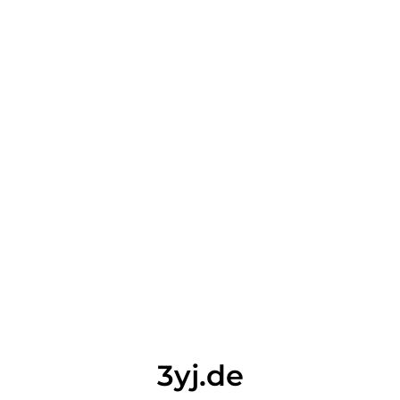
3yj.de
Diese Domain wird verkauft -
Nutzen Sie diese Chance!
3yj.de