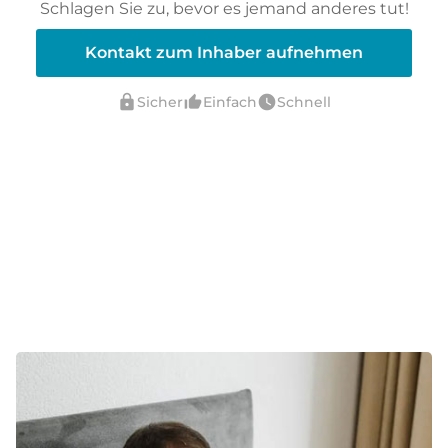
Schlagen Sie zu, bevor es jemand anderes tut!
Kontakt zum Inhaber aufnehmen
lock
thumb_up_alt
watch_later
Sicher
Einfach
Schnell
verified_user
Verifiziert durch ELITEDOMAINS