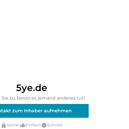
5ye.de
Sie zu, bevor es jemand anderes tut!
takt zum Inhaber aufnehmen
lock
thumb_up_alt
watch_later
Sicher
Einfach
Schnell