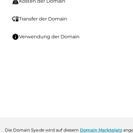
point_of_sale
Kosten der Domain
move_down
Transfer der Domain
info
Verwendung der Domain
Die Domain 5ye.de wird auf diesem
Domain Marktplatz
ange