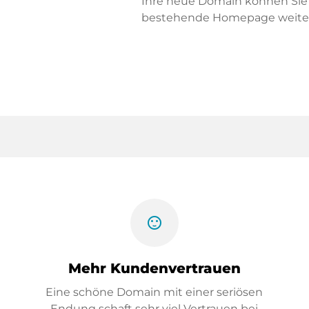
Ihre neue Domain können Sie f
bestehende Homepage weiter
sentiment_satisfied
Mehr Kundenvertrauen
Eine schöne Domain mit einer seriösen
Endung schaft sehr viel Vertrauen bei