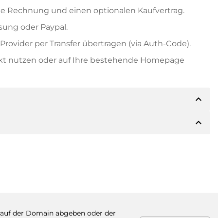
e Rechnung und einen optionalen Kaufvertrag.
ung oder Paypal.
rovider per Transfer übertragen (via Auth-Code).
ekt nutzen oder auf Ihre bestehende Homepage
expand_less
expand_less
ils der Zahlung mitteilen. Der Inhaber wird Ihnen
sch auch Paypal oder weitere Zahlungsmethoden
 Rechnung senden. Bei größeren Kaufpreisen
Kaufvertrag.
 Domainnamen und die Rechnungsnummer an.
auf der Domain abgeben oder der