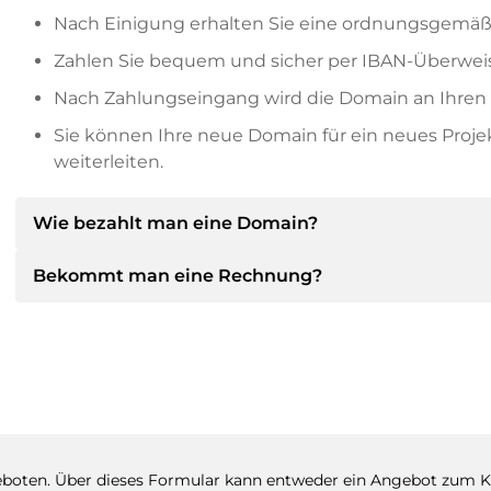
Nach Einigung erhalten Sie eine ordnungsgemäß
Zahlen Sie bequem und sicher per IBAN-Überweis
Nach Zahlungseingang wird die Domain an Ihren P
Sie können Ihre neue Domain für ein neues Proj
weiterleiten.
Wie bezahlt man eine Domain?
Bekommt man eine Rechnung?
Nach einer Einigung wird der Inhaber Ihnen die Deta
dann die SEPA Bankdetails mitteilen und auf Wun
anbieten.
Ja, der Verkäufer wird Ihnen eine ordnungsgemäße
bekommen Sie auf Wunsch auch einen zusätzlichen 
Bitte geben Sie bei der Überweisung immer den
boten. Über dieses Formular kann entweder ein Angebot zum K