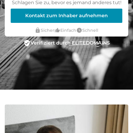
Schlagen Sie zu, bevor es jemand anderes tut!
Kontakt zum Inhaber aufnehmen
lock
thumb_up_alt
watch_later
Sicher
Einfach
Schnell
verified_user
Verifiziert durch ELITEDOMAINS