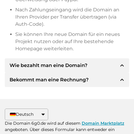
Nach Zahlungseingang wird die Domain an
Ihren Provider per Transfer übertragen (via
Auth-Code).
Sie können Ihre neue Domain für ein neues
Projekt nutzen oder auf Ihre bestehende
Homepage weiterleiten.
expand_less
Wie bezahlt man eine Domain?
expand_less
Bekommt man eine Rechnung?
Nach einer Einigung wird der Inhaber Ihnen die
Details der Zahlung mitteilen. Der Inhaber wird
Ihnen dann die SEPA Bankdetails mitteilen und
Ja, der Verkäufer wird Ihnen eine
auf Wunsch auch Paypal oder weitere
ordnungsgemäße Rechnung senden. Bei
Zahlungsmethoden anbieten.
größeren Kaufpreisen bekommen Sie auf
Deutsch
Wunsch auch einen zusätzlichen Kaufvertrag.
Bitte geben Sie bei der Überweisung immer
Die Domain 6g0.de wird auf diesem
Domain Marktplatz
den Domainnamen und die
angeboten. Über dieses Formular kann entweder ein
Rechnungsnummer an.