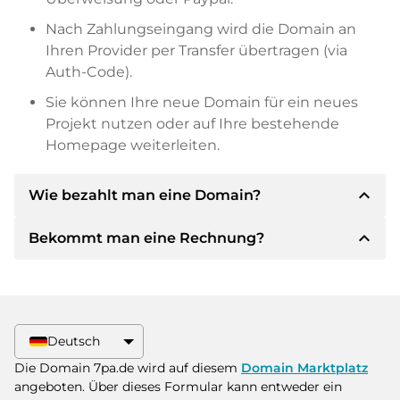
Nach Zahlungseingang wird die Domain an
Ihren Provider per Transfer übertragen (via
Auth-Code).
Sie können Ihre neue Domain für ein neues
Projekt nutzen oder auf Ihre bestehende
Homepage weiterleiten.
expand_less
Wie bezahlt man eine Domain?
expand_less
Bekommt man eine Rechnung?
Nach einer Einigung wird der Inhaber Ihnen die
Details der Zahlung mitteilen. Der Inhaber wird
Ihnen dann die SEPA Bankdetails mitteilen und
Ja, der Verkäufer wird Ihnen eine
auf Wunsch auch Paypal oder weitere
ordnungsgemäße Rechnung senden. Bei
Zahlungsmethoden anbieten.
größeren Kaufpreisen bekommen Sie auf
Deutsch
Wunsch auch einen zusätzlichen Kaufvertrag.
Bitte geben Sie bei der Überweisung immer
Die Domain 7pa.de wird auf diesem
Domain Marktplatz
den Domainnamen und die
angeboten. Über dieses Formular kann entweder ein
Rechnungsnummer an.