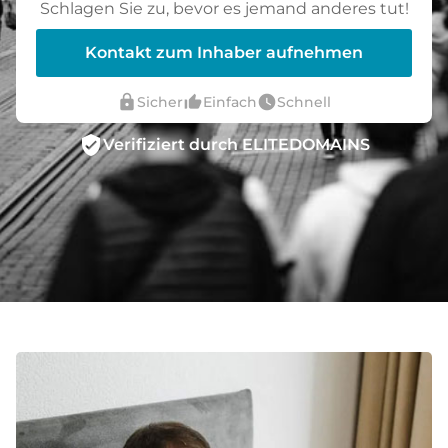
Schlagen Sie zu, bevor es jemand anderes tut!
Kontakt zum Inhaber aufnehmen
lock
thumb_up_alt
watch_later
Sicher
Einfach
Schnell
verified_user
Verifiziert durch ELITEDOMAINS