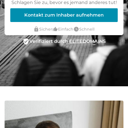
Schlagen Sie zu, bevor es jemand anderes tut!
Kontakt zum Inhaber aufnehmen
lock
thumb_up_alt
watch_later
Sicher
Einfach
Schnell
verified_user
Verifiziert durch ELITEDOMAINS