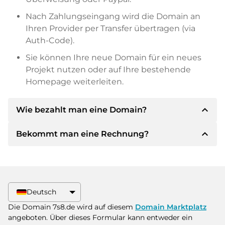
Nach Zahlungseingang wird die Domain an
Ihren Provider per Transfer übertragen (via
Auth-Code).
Sie können Ihre neue Domain für ein neues
Projekt nutzen oder auf Ihre bestehende
Homepage weiterleiten.
expand_less
Wie bezahlt man eine Domain?
expand_less
Bekommt man eine Rechnung?
Nach einer Einigung wird der Inhaber Ihnen die
Details der Zahlung mitteilen. Der Inhaber wird
Ihnen dann die SEPA Bankdetails mitteilen und
Ja, der Verkäufer wird Ihnen eine
auf Wunsch auch Paypal oder weitere
ordnungsgemäße Rechnung senden. Bei
Zahlungsmethoden anbieten.
größeren Kaufpreisen bekommen Sie auf
Deutsch
Wunsch auch einen zusätzlichen Kaufvertrag.
Bitte geben Sie bei der Überweisung immer
Die Domain 7s8.de wird auf diesem
Domain Marktplatz
den Domainnamen und die
angeboten. Über dieses Formular kann entweder ein
Rechnungsnummer an.