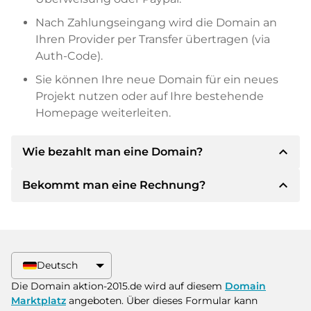
Nach Zahlungseingang wird die Domain an
Ihren Provider per Transfer übertragen (via
Auth-Code).
Sie können Ihre neue Domain für ein neues
Projekt nutzen oder auf Ihre bestehende
Homepage weiterleiten.
expand_less
Wie bezahlt man eine Domain?
expand_less
Bekommt man eine Rechnung?
Nach einer Einigung wird der Inhaber Ihnen die
Details der Zahlung mitteilen. Der Inhaber wird
Ihnen dann die SEPA Bankdetails mitteilen und
Ja, der Verkäufer wird Ihnen eine
auf Wunsch auch Paypal oder weitere
ordnungsgemäße Rechnung senden. Bei
Zahlungsmethoden anbieten.
größeren Kaufpreisen bekommen Sie auf
Deutsch
Wunsch auch einen zusätzlichen Kaufvertrag.
Bitte geben Sie bei der Überweisung immer
Die Domain aktion-2015.de wird auf diesem
Domain
den Domainnamen und die
Marktplatz
angeboten. Über dieses Formular kann
Rechnungsnummer an.