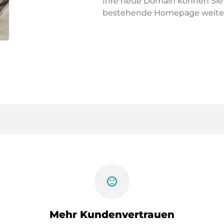
Ihre neue Domain können Sie f
bestehende Homepage weiter
sentiment_satisfied
Mehr Kundenvertrauen