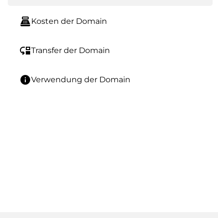
point_of_sale
Kosten der Domain
move_down
Transfer der Domain
info
Verwendung der Domain