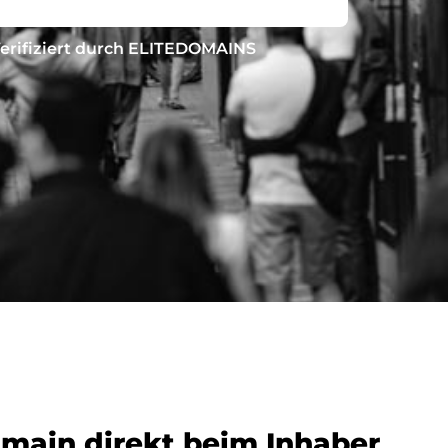
erifiziert durch ELITEDOMAINS
omain direkt beim Inhaber