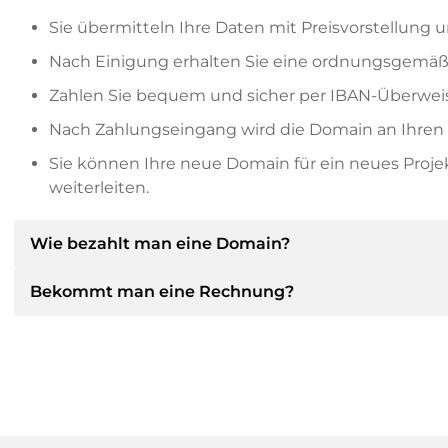
Sie übermitteln Ihre Daten mit Preisvorstellung u
Nach Einigung erhalten Sie eine ordnungsgemäß
Zahlen Sie bequem und sicher per IBAN-Überweis
Nach Zahlungseingang wird die Domain an Ihren P
Sie können Ihre neue Domain für ein neues Proj
weiterleiten.
Wie bezahlt man eine Domain?
Bekommt man eine Rechnung?
Nach einer Einigung wird der Inhaber Ihnen die Deta
dann die SEPA Bankdetails mitteilen und auf Wun
anbieten.
Ja, der Verkäufer wird Ihnen eine ordnungsgemäße
bekommen Sie auf Wunsch auch einen zusätzlichen 
Bitte geben Sie bei der Überweisung immer den