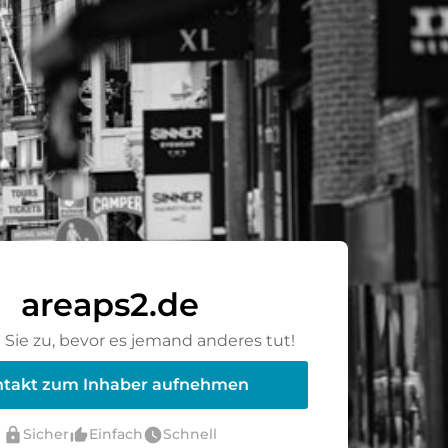
areaps2.de
Sie zu, bevor es jemand anderes tut!
takt zum Inhaber aufnehmen
lock
thumb_up_alt
watch_later
Sicher
Einfach
Schnell