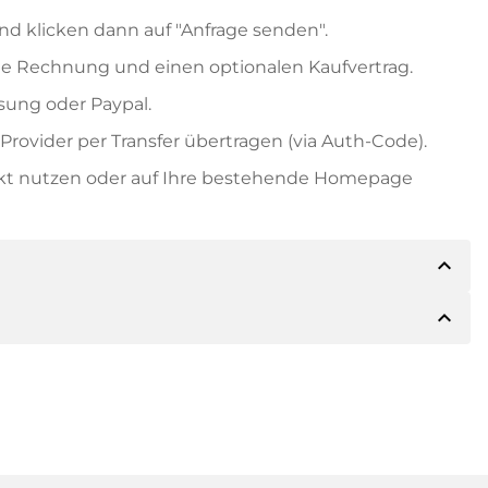
nd klicken dann auf "Anfrage senden".
e Rechnung und einen optionalen Kaufvertrag.
ung oder Paypal.
rovider per Transfer übertragen (via Auth-Code).
ekt nutzen oder auf Ihre bestehende Homepage
expand_less
expand_less
ils der Zahlung mitteilen. Der Inhaber wird Ihnen
sch auch Paypal oder weitere Zahlungsmethoden
 Rechnung senden. Bei größeren Kaufpreisen
Kaufvertrag.
 Domainnamen und die Rechnungsnummer an.