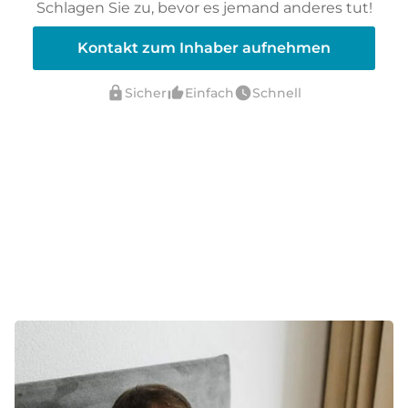
Schlagen Sie zu, bevor es jemand anderes tut!
Kontakt zum Inhaber aufnehmen
lock
thumb_up_alt
watch_later
Sicher
Einfach
Schnell
verified_user
Verifiziert durch ELITEDOMAINS