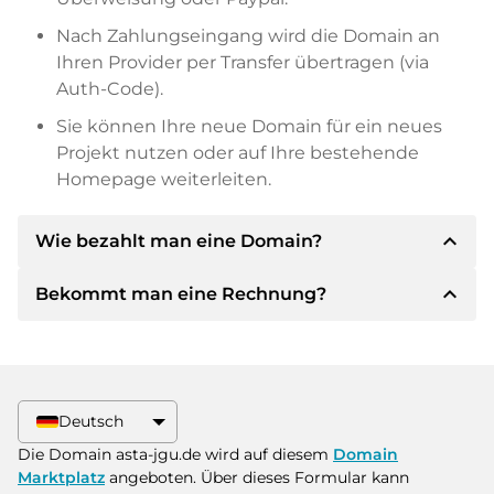
Nach Zahlungseingang wird die Domain an
Ihren Provider per Transfer übertragen (via
Auth-Code).
Sie können Ihre neue Domain für ein neues
Projekt nutzen oder auf Ihre bestehende
Homepage weiterleiten.
expand_less
Wie bezahlt man eine Domain?
expand_less
Bekommt man eine Rechnung?
Nach einer Einigung wird der Inhaber Ihnen die
Details der Zahlung mitteilen. Der Inhaber wird
Ihnen dann die SEPA Bankdetails mitteilen und
Ja, der Verkäufer wird Ihnen eine
auf Wunsch auch Paypal oder weitere
ordnungsgemäße Rechnung senden. Bei
Zahlungsmethoden anbieten.
größeren Kaufpreisen bekommen Sie auf
Deutsch
Wunsch auch einen zusätzlichen Kaufvertrag.
Bitte geben Sie bei der Überweisung immer
Die Domain asta-jgu.de wird auf diesem
Domain
den Domainnamen und die
Marktplatz
angeboten. Über dieses Formular kann
Rechnungsnummer an.