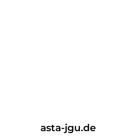
asta-jgu.de
Diese Domain wird verkauft -
Nutzen Sie diese Chance!
asta-jgu.de