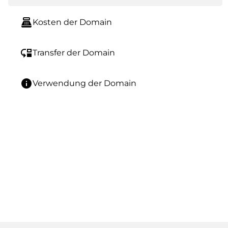
point_of_sale
Kosten der Domain
move_down
Transfer der Domain
info
Verwendung der Domain