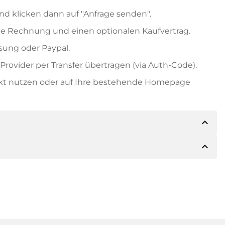
nd klicken dann auf "Anfrage senden".
e Rechnung und einen optionalen Kaufvertrag.
ung oder Paypal.
rovider per Transfer übertragen (via Auth-Code).
ekt nutzen oder auf Ihre bestehende Homepage
expand_less
expand_less
ils der Zahlung mitteilen. Der Inhaber wird Ihnen
sch auch Paypal oder weitere Zahlungsmethoden
 Rechnung senden. Bei größeren Kaufpreisen
Kaufvertrag.
 Domainnamen und die Rechnungsnummer an.