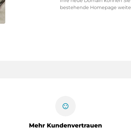
Ihre neue Domain können Sie f
bestehende Homepage weiter
sentiment_satisfied
Mehr Kundenvertrauen