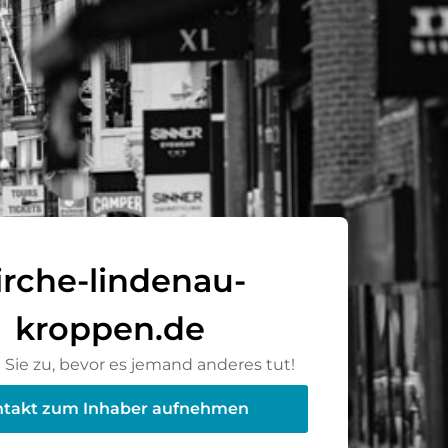
irche-lindenau-
kroppen.de
Sie zu, bevor es jemand anderes tut!
takt zum Inhaber aufnehmen