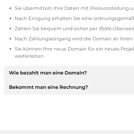
Sie übermitteln Ihre Daten mit Preisvorstellung u
Nach Einigung erhalten Sie eine ordnungsgemäß
Zahlen Sie bequem und sicher per IBAN-Überweis
Nach Zahlungseingang wird die Domain an Ihren P
Sie können Ihre neue Domain für ein neues Proj
weiterleiten.
Wie bezahlt man eine Domain?
Bekommt man eine Rechnung?
Nach einer Einigung wird der Inhaber Ihnen die Deta
dann die SEPA Bankdetails mitteilen und auf Wun
anbieten.
Ja, der Verkäufer wird Ihnen eine ordnungsgemäße
bekommen Sie auf Wunsch auch einen zusätzlichen 
Bitte geben Sie bei der Überweisung immer den