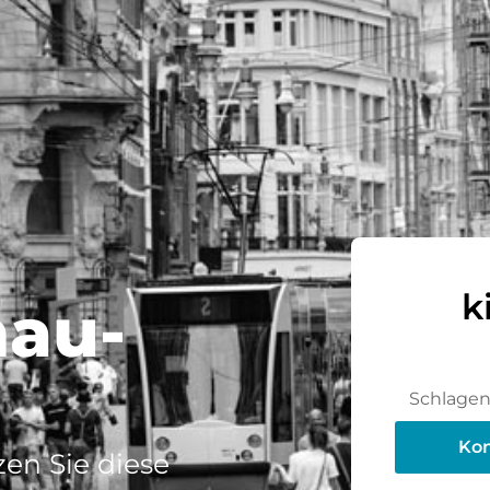
k
nau-
Schlagen 
Kon
en Sie diese