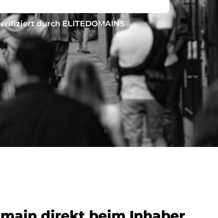
erifiziert durch ELITEDOMAINS
omain direkt beim Inhaber