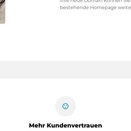
Ihre neue Domain können Sie f
bestehende Homepage weiter
sentiment_satisfied
Mehr Kundenvertrauen