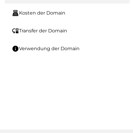
point_of_sale
Kosten der Domain
move_down
Transfer der Domain
info
Verwendung der Domain