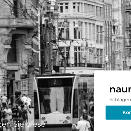
-
naum
Schlagen 
Kon
en Sie diese