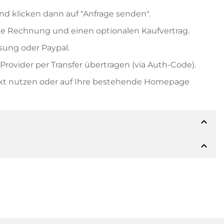
nd klicken dann auf "Anfrage senden".
e Rechnung und einen optionalen Kaufvertrag.
ung oder Paypal.
rovider per Transfer übertragen (via Auth-Code).
ekt nutzen oder auf Ihre bestehende Homepage
expand_less
expand_less
ils der Zahlung mitteilen. Der Inhaber wird Ihnen
sch auch Paypal oder weitere Zahlungsmethoden
 Rechnung senden. Bei größeren Kaufpreisen
Kaufvertrag.
 Domainnamen und die Rechnungsnummer an.