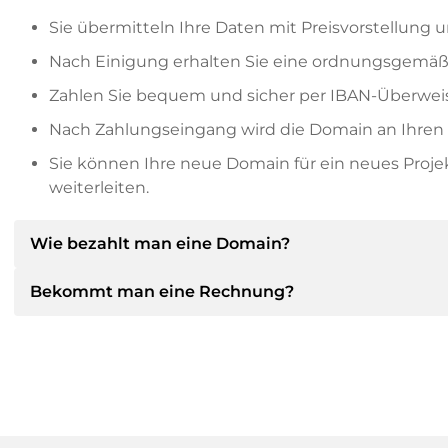
Sie übermitteln Ihre Daten mit Preisvorstellung u
Nach Einigung erhalten Sie eine ordnungsgemäß
Zahlen Sie bequem und sicher per IBAN-Überweis
Nach Zahlungseingang wird die Domain an Ihren P
Sie können Ihre neue Domain für ein neues Proj
weiterleiten.
Wie bezahlt man eine Domain?
Bekommt man eine Rechnung?
Nach einer Einigung wird der Inhaber Ihnen die Deta
dann die SEPA Bankdetails mitteilen und auf Wun
anbieten.
Ja, der Verkäufer wird Ihnen eine ordnungsgemäße
bekommen Sie auf Wunsch auch einen zusätzlichen 
Bitte geben Sie bei der Überweisung immer den