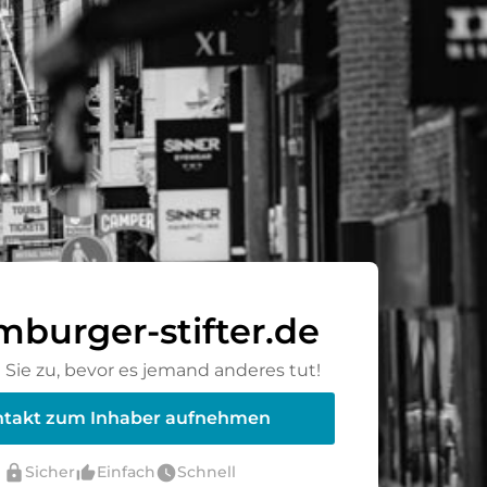
burger-stifter.de
Sie zu, bevor es jemand anderes tut!
takt zum Inhaber aufnehmen
lock
thumb_up_alt
watch_later
Sicher
Einfach
Schnell