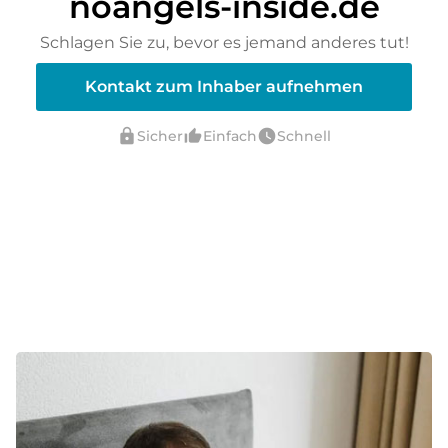
noangels-inside.de
Schlagen Sie zu, bevor es jemand anderes tut!
Kontakt zum Inhaber aufnehmen
lock
thumb_up_alt
watch_later
Sicher
Einfach
Schnell
verified_user
Verifiziert durch ELITEDOMAINS