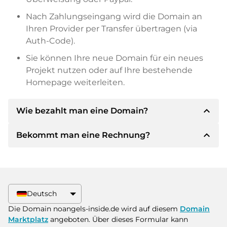
Nach Zahlungseingang wird die Domain an
Ihren Provider per Transfer übertragen (via
Auth-Code).
Sie können Ihre neue Domain für ein neues
Projekt nutzen oder auf Ihre bestehende
Homepage weiterleiten.
expand_less
Wie bezahlt man eine Domain?
expand_less
Bekommt man eine Rechnung?
Nach einer Einigung wird der Inhaber Ihnen die
Details der Zahlung mitteilen. Der Inhaber wird
Ihnen dann die SEPA Bankdetails mitteilen und
Ja, der Verkäufer wird Ihnen eine
auf Wunsch auch Paypal oder weitere
ordnungsgemäße Rechnung senden. Bei
Zahlungsmethoden anbieten.
größeren Kaufpreisen bekommen Sie auf
Deutsch
Wunsch auch einen zusätzlichen Kaufvertrag.
Bitte geben Sie bei der Überweisung immer
Die Domain noangels-inside.de wird auf diesem
Domain
den Domainnamen und die
Marktplatz
angeboten. Über dieses Formular kann
Rechnungsnummer an.