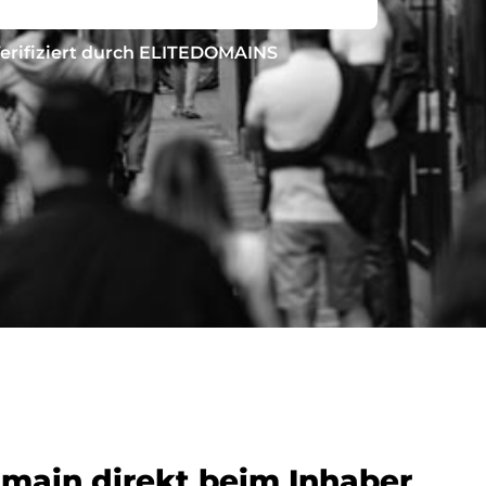
erifiziert durch ELITEDOMAINS
omain direkt beim Inhaber