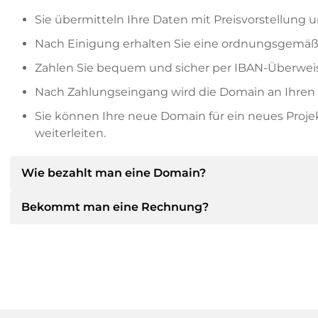
Sie übermitteln Ihre Daten mit Preisvorstellung u
Nach Einigung erhalten Sie eine ordnungsgemäß
Zahlen Sie bequem und sicher per IBAN-Überweis
Nach Zahlungseingang wird die Domain an Ihren P
Sie können Ihre neue Domain für ein neues Proj
weiterleiten.
Wie bezahlt man eine Domain?
Bekommt man eine Rechnung?
Nach einer Einigung wird der Inhaber Ihnen die Deta
dann die SEPA Bankdetails mitteilen und auf Wun
anbieten.
Ja, der Verkäufer wird Ihnen eine ordnungsgemäße
bekommen Sie auf Wunsch auch einen zusätzlichen 
Bitte geben Sie bei der Überweisung immer den