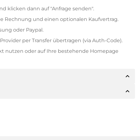
nd klicken dann auf "Anfrage senden".
e Rechnung und einen optionalen Kaufvertrag.
ung oder Paypal.
rovider per Transfer übertragen (via Auth-Code).
ekt nutzen oder auf Ihre bestehende Homepage
expand_less
expand_less
ils der Zahlung mitteilen. Der Inhaber wird Ihnen
sch auch Paypal oder weitere Zahlungsmethoden
 Rechnung senden. Bei größeren Kaufpreisen
Kaufvertrag.
 Domainnamen und die Rechnungsnummer an.