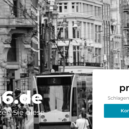
p
a6.de
Schlagen 
en Sie diese
Kon