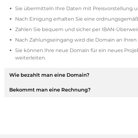
Sie übermitteln Ihre Daten mit Preisvorstellung u
Nach Einigung erhalten Sie eine ordnungsgemäß
Zahlen Sie bequem und sicher per IBAN-Überweis
Nach Zahlungseingang wird die Domain an Ihren P
Sie können Ihre neue Domain für ein neues Proj
weiterleiten.
Wie bezahlt man eine Domain?
Bekommt man eine Rechnung?
Nach einer Einigung wird der Inhaber Ihnen die Deta
dann die SEPA Bankdetails mitteilen und auf Wun
anbieten.
Ja, der Verkäufer wird Ihnen eine ordnungsgemäße
bekommen Sie auf Wunsch auch einen zusätzlichen 
Bitte geben Sie bei der Überweisung immer den