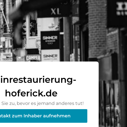
einrestaurierung-
hoferick.de
Sie zu, bevor es jemand anderes tut!
takt zum Inhaber aufnehmen