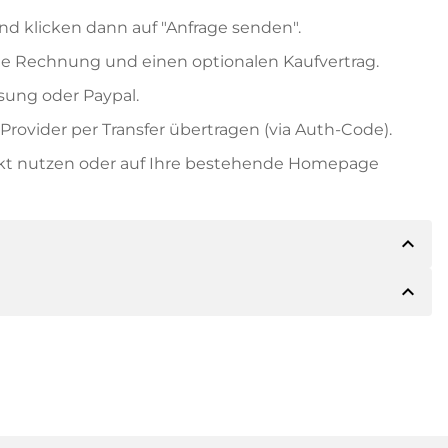
nd klicken dann auf "Anfrage senden".
e Rechnung und einen optionalen Kaufvertrag.
ung oder Paypal.
rovider per Transfer übertragen (via Auth-Code).
ekt nutzen oder auf Ihre bestehende Homepage
expand_less
expand_less
ils der Zahlung mitteilen. Der Inhaber wird Ihnen
sch auch Paypal oder weitere Zahlungsmethoden
 Rechnung senden. Bei größeren Kaufpreisen
Kaufvertrag.
 Domainnamen und die Rechnungsnummer an.