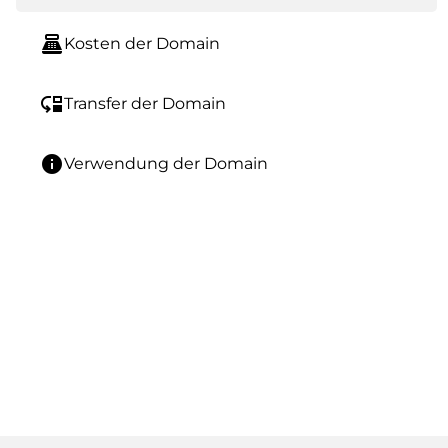
point_of_sale
Kosten der Domain
move_down
Transfer der Domain
info
Verwendung der Domain