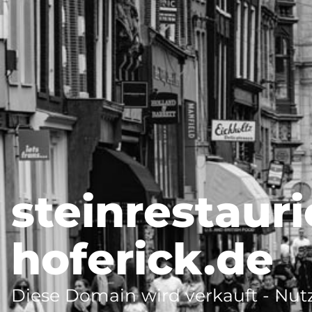
steinrestaur
hoferick.de
Diese Domain wird verkauft - Nutz