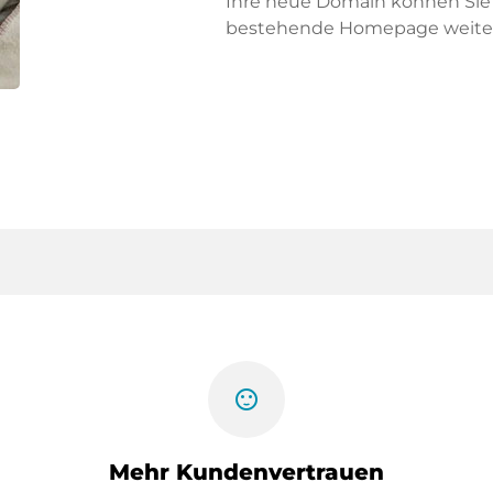
Ihre neue Domain können Sie f
bestehende Homepage weiter
sentiment_satisfied
Mehr Kundenvertrauen