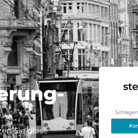
st
ierung-
Schlagen 
Kon
en Sie diese