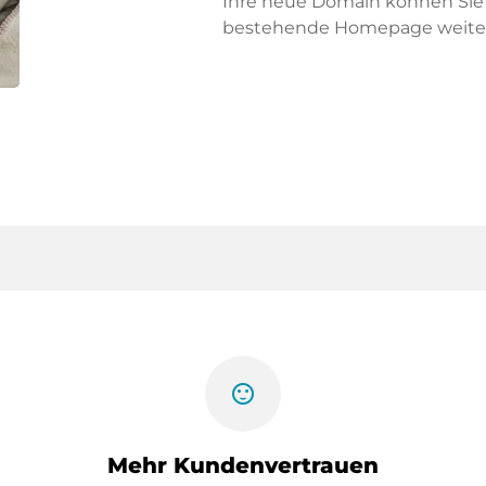
Ihre neue Domain können Sie f
bestehende Homepage weiter
sentiment_satisfied
Mehr Kundenvertrauen