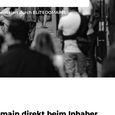
erifiziert durch ELITEDOMAINS
omain direkt beim Inhaber