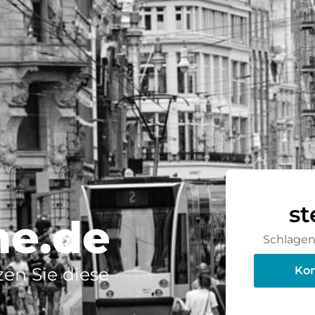
st
he.de
Schlagen 
en Sie diese
Kon