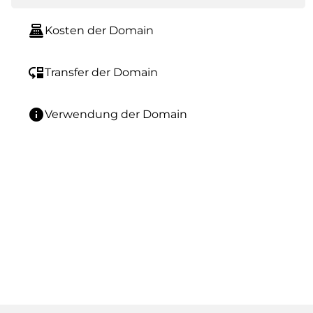
point_of_sale
Kosten der Domain
move_down
Transfer der Domain
info
Verwendung der Domain