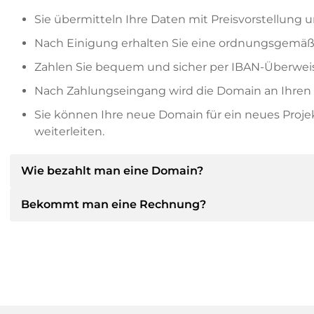
Sie übermitteln Ihre Daten mit Preisvorstellung u
Nach Einigung erhalten Sie eine ordnungsgemäß
Zahlen Sie bequem und sicher per IBAN-Überweis
Nach Zahlungseingang wird die Domain an Ihren P
Sie können Ihre neue Domain für ein neues Proj
weiterleiten.
Wie bezahlt man eine Domain?
Bekommt man eine Rechnung?
Nach einer Einigung wird der Inhaber Ihnen die Deta
dann die SEPA Bankdetails mitteilen und auf Wun
anbieten.
Ja, der Verkäufer wird Ihnen eine ordnungsgemäße
bekommen Sie auf Wunsch auch einen zusätzlichen 
Bitte geben Sie bei der Überweisung immer den