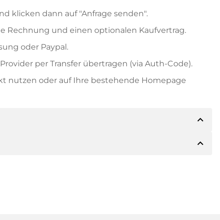
nd klicken dann auf "Anfrage senden".
e Rechnung und einen optionalen Kaufvertrag.
ung oder Paypal.
rovider per Transfer übertragen (via Auth-Code).
ekt nutzen oder auf Ihre bestehende Homepage
expand_less
expand_less
ils der Zahlung mitteilen. Der Inhaber wird Ihnen
sch auch Paypal oder weitere Zahlungsmethoden
 Rechnung senden. Bei größeren Kaufpreisen
Kaufvertrag.
 Domainnamen und die Rechnungsnummer an.