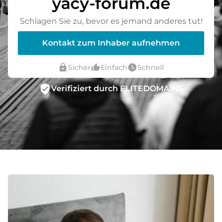
yacy-forum.de
Schlagen Sie zu, bevor es jemand anderes tut!
Kontakt zum Inhaber aufnehmen
lock
thumb_up_alt
watch_later
Sicher
Einfach
Schnell
verified_user
Verifiziert durch ELITEDOMAINS