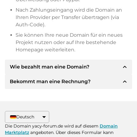
Nach Zahlungseingang wird die Domain an
Ihren Provider per Transfer übertragen (via
Auth-Code).
Sie können Ihre neue Domain für ein neues
Projekt nutzen oder auf Ihre bestehende
Homepage weiterleiten.
expand_less
Wie bezahlt man eine Domain?
expand_less
Bekommt man eine Rechnung?
Nach einer Einigung wird der Inhaber Ihnen die
Details der Zahlung mitteilen. Der Inhaber wird
Ihnen dann die SEPA Bankdetails mitteilen und
Ja, der Verkäufer wird Ihnen eine
auf Wunsch auch Paypal oder weitere
ordnungsgemäße Rechnung senden. Bei
Zahlungsmethoden anbieten.
größeren Kaufpreisen bekommen Sie auf
Deutsch
Wunsch auch einen zusätzlichen Kaufvertrag.
Bitte geben Sie bei der Überweisung immer
Die Domain yacy-forum.de wird auf diesem
Domain
den Domainnamen und die
Marktplatz
angeboten. Über dieses Formular kann
Rechnungsnummer an.