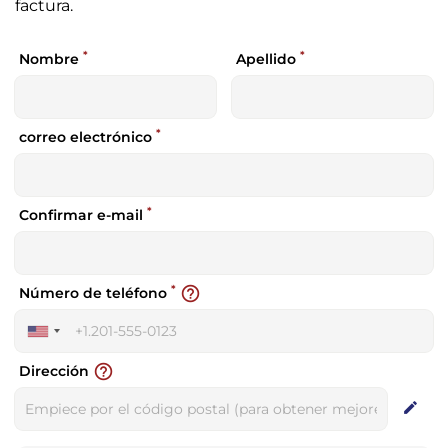
factura.
*
*
Nombre
Apellido
*
correo electrónico
*
Confirmar e-mail
*
help_outline
Número de teléfono
United
States
help_outline
Dirección
+1
edit