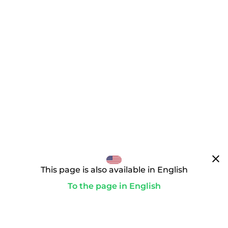
clear
This page is also available in English
To the page in English
La ruta al dominio deseado