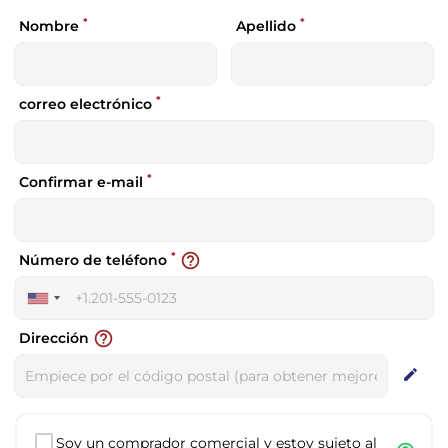
*
*
Nombre
Apellido
*
correo electrónico
*
Confirmar e-mail
*
help_outline
Número de teléfono
United
States
help_outline
Dirección
+1
edit
Soy un comprador comercial y estoy sujeto al