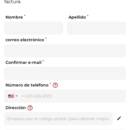
factura.
*
*
Nombre
Apellido
*
correo electrónico
*
Confirmar e-mail
*
help_outline
Número de teléfono
United
States
help_outline
Dirección
+1
edit