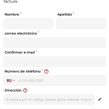
factura.
*
*
Nombre
Apellido
*
correo electrónico
*
Confirmar e-mail
*
help_outline
Número de teléfono
United
States
help_outline
Dirección
+1
edit