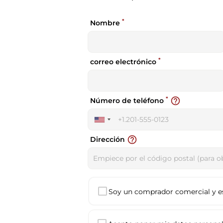
*
Nombre
*
correo electrónico
*
help_outline
Número de teléfono
United
States
help_outline
Dirección
+1
Soy un comprador comercial y est