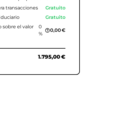
ra transacciones
Gratuito
iduciario
Gratuito
sobre el valor
0
0,00 €
help_outline
%
1.795,00 €