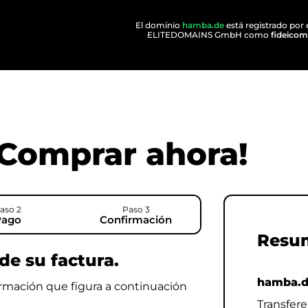
El dominio
hamba.de
está registrado por 
ELITEDOMAINS GmbH como
fideicom
¡Comprar ahora!
aso 2
Paso 3
Pago
Confirmación
Resu
de su factura.
hamba.
formación que figura a continuación
Transfer