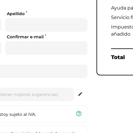
Ayuda pa
*
Apellido
Servicio f
Impuesto 
añadido
*
Confirmar e-mail
Total
edit
help_outline
oy sujeto al IVA.