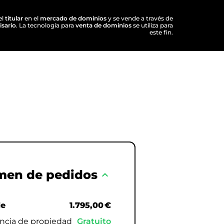
el
titular
en el
mercado de dominios
y se vende a través de
isario
. La tecnología para
venta de dominios
se utiliza para
este fin.
men de pedidos
expand_less
de
1.795,00 €
encia de propiedad
Gratuito