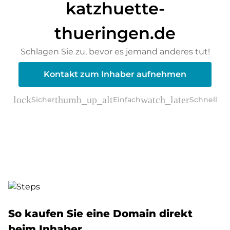
katzhuette-
thueringen.de
Schlagen Sie zu, bevor es jemand anderes tut!
Kontakt zum Inhaber aufnehmen
lock
thumb_up_alt
watch_later
Sicher
Einfach
Schnell
verified_user
Verifiziert durch ELITEDOMAINS
So kaufen Sie eine Domain direkt
beim Inhaber