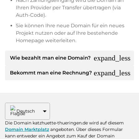
Nach Zahlungseingang wird die Domain an
Ihren Provider per Transfer übertragen (via
Auth-Code).
Sie können Ihre neue Domain für ein neues
Projekt nutzen oder auf Ihre bestehende
Homepage weiterleiten.
expand_less
Wie bezahlt man eine Domain?
expand_less
Bekommt man eine Rechnung?
Nach einer Einigung wird der Inhaber Ihnen die
Details der Zahlung mitteilen. Der Inhaber wird
Ihnen dann die SEPA Bankdetails mitteilen und
Ja, der Verkäufer wird Ihnen eine
auf Wunsch auch Paypal oder weitere
ordnungsgemäße Rechnung senden. Bei
Zahlungsmethoden anbieten.
größeren Kaufpreisen bekommen Sie auf
Wunsch auch einen zusätzlichen Kaufvertrag.
Deutsch
Bitte geben Sie bei der Überweisung immer
den Domainnamen und die
Die Domain katzhuette-thueringen.de wird auf diesem
Rechnungsnummer an.
Domain Marktplatz
angeboten. Über dieses Formular
kann entweder ein Angebot zum Kauf der Domain