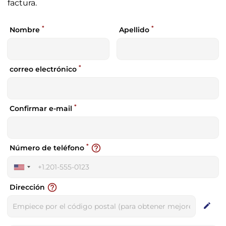
factura.
*
*
Nombre
Apellido
*
correo electrónico
*
Confirmar e-mail
*
help_outline
Número de teléfono
United
States
help_outline
Dirección
+1
edit