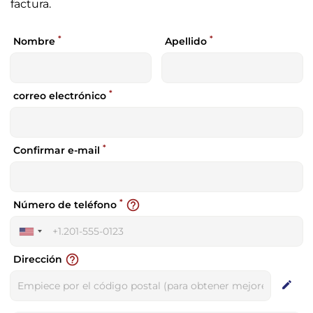
factura.
*
*
Nombre
Apellido
*
correo electrónico
*
Confirmar e-mail
*
help_outline
Número de teléfono
United
States
help_outline
Dirección
+1
edit