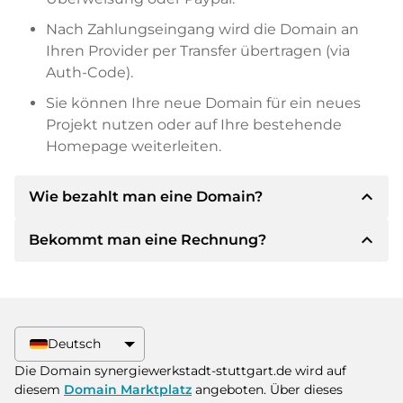
Nach Zahlungseingang wird die Domain an
Ihren Provider per Transfer übertragen (via
Auth-Code).
Sie können Ihre neue Domain für ein neues
Projekt nutzen oder auf Ihre bestehende
Homepage weiterleiten.
expand_less
Wie bezahlt man eine Domain?
expand_less
Bekommt man eine Rechnung?
Nach einer Einigung wird der Inhaber Ihnen die
Details der Zahlung mitteilen. Der Inhaber wird
Ihnen dann die SEPA Bankdetails mitteilen und
Ja, der Verkäufer wird Ihnen eine
auf Wunsch auch Paypal oder weitere
ordnungsgemäße Rechnung senden. Bei
Zahlungsmethoden anbieten.
größeren Kaufpreisen bekommen Sie auf
Deutsch
Wunsch auch einen zusätzlichen Kaufvertrag.
Bitte geben Sie bei der Überweisung immer
Die Domain synergiewerkstadt-stuttgart.de wird auf
den Domainnamen und die
diesem
Domain Marktplatz
angeboten. Über dieses
Rechnungsnummer an.