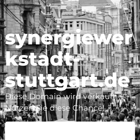
synergiewer
kstadt-
stuttgart.de
Diese Domain wird verkauft -
Nutzen Sie diese Chance!