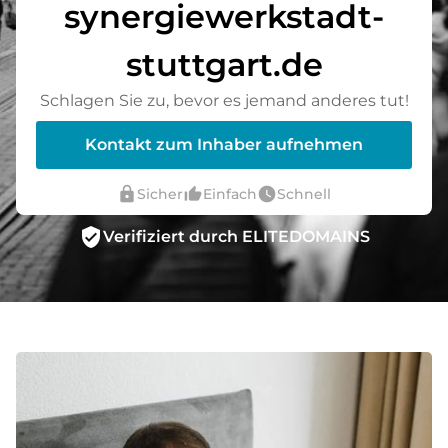
synergiewerkstadt-
stuttgart.de
Schlagen Sie zu, bevor es jemand anderes tut!
Kontakt zum Inhaber aufnehmen
lock
thumb_up_alt
watch_later
Sicher
Einfach
Schnell
verified_user
Verifiziert durch ELITEDOMAINS