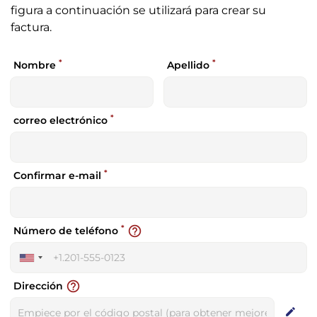
figura a continuación se utilizará para crear su
factura.
*
*
Nombre
Apellido
*
correo electrónico
*
Confirmar e-mail
*
help_outline
Número de teléfono
United
States
help_outline
Dirección
+1
edit