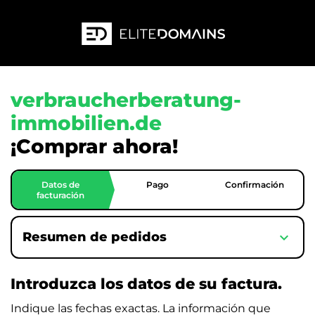
verbraucherberatung-
immobilien.de
¡Comprar ahora!
Datos de
Pago
Confirmación
facturación
expand_more
Resumen de pedidos
Introduzca los datos de su factura.
Indique las fechas exactas. La información que