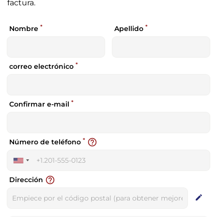
factura.
*
*
Nombre
Apellido
*
correo electrónico
*
Confirmar e-mail
*
help_outline
Número de teléfono
United
States
help_outline
Dirección
+1
edit