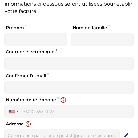
informations ci-dessous seront utilisées pour établir
votre facture.
*
*
Prénom
Nom de famille
*
Courrier électronique
*
Confirmer l'e-mail
*
help_outline
Numéro de téléphone
United
States
help_outline
Adresse
+1
edit