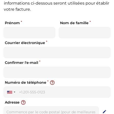
informations ci-dessous seront utilisées pour établir
votre facture.
*
*
Prénom
Nom de famille
*
Courrier électronique
*
Confirmer l'e-mail
*
help_outline
Numéro de téléphone
United
States
help_outline
Adresse
+1
edit