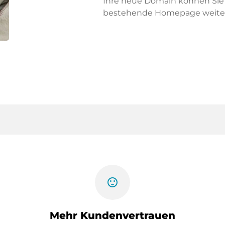
Ihre neue Domain können Sie f
bestehende Homepage weiter
sentiment_satisfied
Mehr Kundenvertrauen