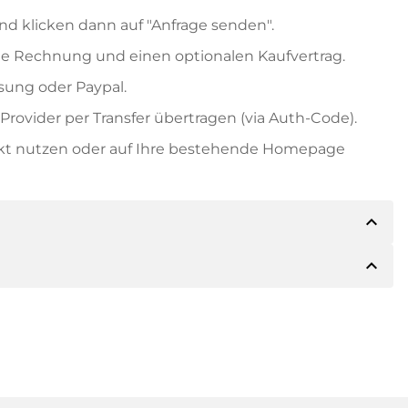
nd klicken dann auf "Anfrage senden".
e Rechnung und einen optionalen Kaufvertrag.
ung oder Paypal.
rovider per Transfer übertragen (via Auth-Code).
ekt nutzen oder auf Ihre bestehende Homepage
expand_less
expand_less
ils der Zahlung mitteilen. Der Inhaber wird Ihnen
sch auch Paypal oder weitere Zahlungsmethoden
 Rechnung senden. Bei größeren Kaufpreisen
Kaufvertrag.
 Domainnamen und die Rechnungsnummer an.