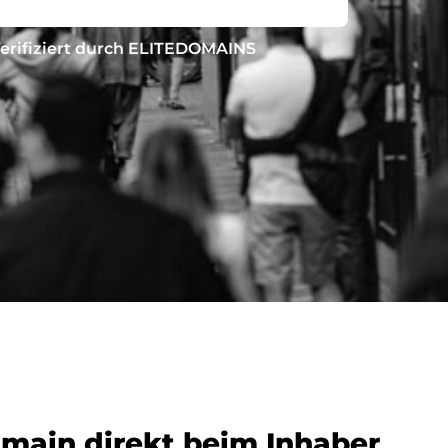
erifiziert durch ELITEDOMAINS
omain direkt beim Inhaber