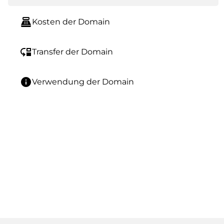
point_of_sale
Kosten der Domain
move_down
Transfer der Domain
info
Verwendung der Domain