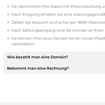
Sie übermitteln Ihre Daten mit Preisvorstellung u
Nach Einigung erhalten Sie eine ordnungsgemäß
Zahlen Sie bequem und sicher per IBAN-Überweis
Nach Zahlungseingang wird die Domain an Ihren P
Sie können Ihre neue Domain für ein neues Proj
weiterleiten.
Wie bezahlt man eine Domain?
Bekommt man eine Rechnung?
Nach einer Einigung wird der Inhaber Ihnen die Deta
dann die SEPA Bankdetails mitteilen und auf Wun
anbieten.
Ja, der Verkäufer wird Ihnen eine ordnungsgemäße
bekommen Sie auf Wunsch auch einen zusätzlichen 
Bitte geben Sie bei der Überweisung immer den