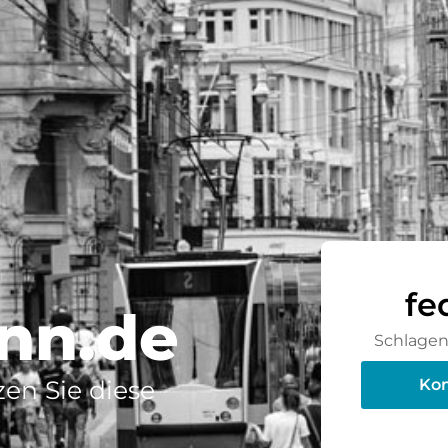
fe
nn.de
Schlagen 
en Sie diese
Kon