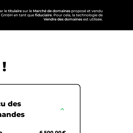
ar le
titulaire
sur le
Marché de domaines
proposé et vendu
S GmbH en tant que
fiduciaire
. Pour cela, la technologie de
Vendre des domaines
est utilisée.
!
u des
expand_less
andes
e
6.500,00 €