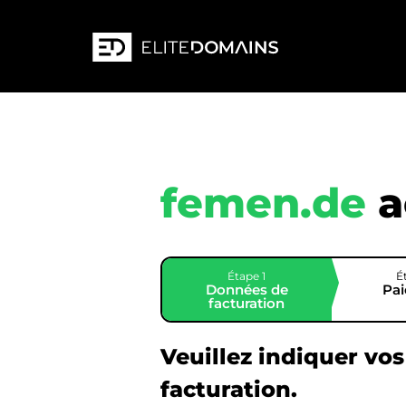
femen.de
a
Étape 1
É
Données de
Pa
facturation
Veuillez indiquer vo
facturation.