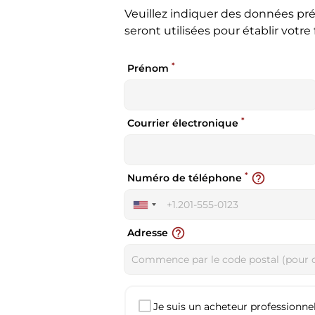
Veuillez indiquer des données pré
seront utilisées pour établir votre 
*
Prénom
*
Courrier électronique
*
help_outline
Numéro de téléphone
United
States
help_outline
Adresse
+1
Je suis un acheteur professionnel 