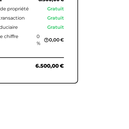
 de propriété
Gratuit
 transaction
Gratuit
iduciaire
Gratuit
e chiffre
0
0,00 €
help_outline
%
6.500,00 €