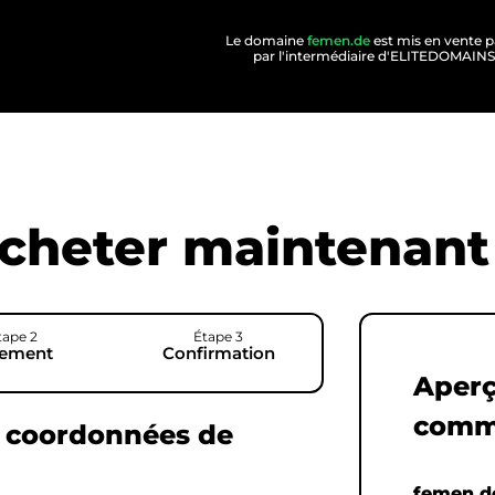
Le domaine
femen.de
est mis en vente p
par l'intermédiaire d'ELITEDOMAIN
cheter maintenant 
tape 2
Étape 3
iement
Confirmation
Aperç
comm
s coordonnées de
femen.d