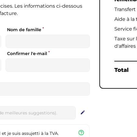
cises. Les informations ci-dessous
Transfert
facture.
Aide à la
Service f
*
Nom de famille
Taxe sur l
d'affaires
*
Confirmer l'e-mail
Total
edit
help_outline
et je suis assujetti à la TVA.